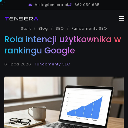
hello@tensera.pl
662 050 685
Start
Blog
SEO
Usługi
Fundamenty SEO
Rola intencji użytkownika w
O mnie
rankingu Google
Blog
Kontakt
6 lipca 2026
·
Fundamenty SEO