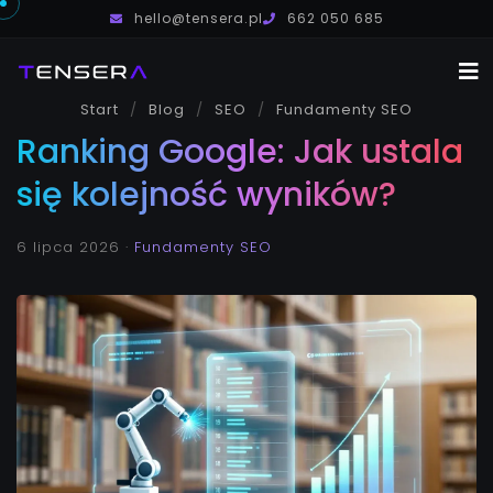
hello@tensera.pl
662 050 685
Start
Blog
SEO
Usługi
Fundamenty SEO
Ranking Google: Jak ustala
O mnie
się kolejność wyników?
Blog
Kontakt
6 lipca 2026
·
Fundamenty SEO