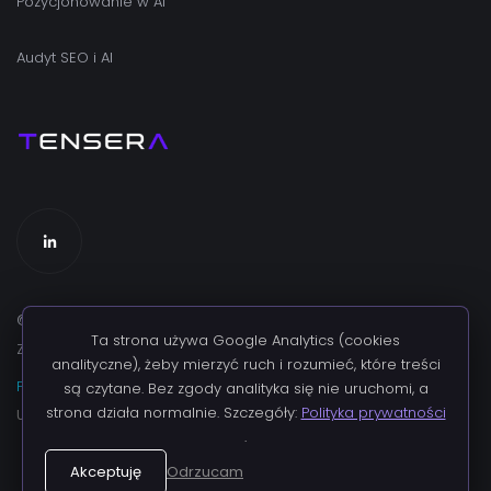
Pozycjonowanie w AI
Audyt SEO i AI
©
2026
TENSERA. WSZELKIE PRAWA
Ta strona używa Google Analytics (cookies
ZASTRZEŻONE.
analityczne), żeby mierzyć ruch i rozumieć, które treści
POLITYKA PRYWATNOŚCI
·
REGULAMIN
·
są czytane. Bez zgody analityka się nie uruchomi, a
strona działa normalnie. Szczegóły:
Polityka prywatności
Ustawienia cookies
.
Akceptuję
Odrzucam