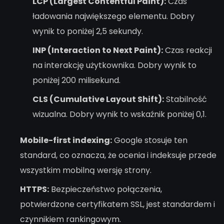
LCP (Largest Contentful Paint):
Czas
ładowania największego elementu. Dobry
wynik to poniżej 2,5 sekundy.
INP (Interaction to Next Paint):
Czas reakcji
na interakcję użytkownika. Dobry wynik to
poniżej 200 milisekund.
CLS (Cumulative Layout Shift):
Stabilność
wizualna. Dobry wynik to wskaźnik poniżej 0,1.
Mobile-first indexing:
Google stosuje ten
standard, co oznacza, że ocenia i indeksuje przede
wszystkim mobilną wersję strony.
HTTPS:
Bezpieczeństwo połączenia,
potwierdzone certyfikatem SSL, jest standardem i
czynnikiem rankingowym.