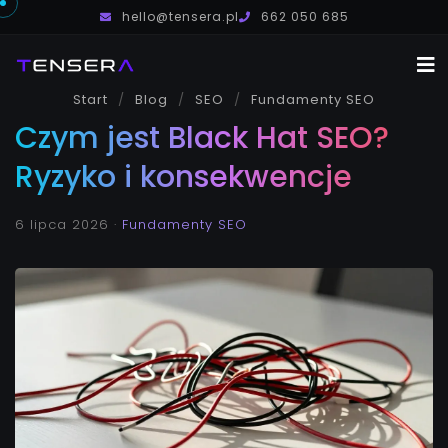
hello@tensera.pl
662 050 685
Start
Blog
SEO
Usługi
Fundamenty SEO
Czym jest Black Hat SEO?
O mnie
Ryzyko i konsekwencje
Blog
Kontakt
6 lipca 2026
·
Fundamenty SEO