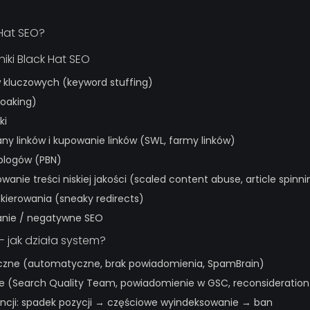
 Hat SEO?
iki Black Hat SEO
 kluczowych (keyword stuffing)
oaking)
ki
y linków i kupowanie linków (SWL, farmy linków)
 blogów (PBN)
nie treści niskiej jakości (scaled content abuse, article spinni
kierowania (sneaky redirects)
nie / negatywne SEO
- jak działa system?
miczne (automatyczne, brak powiadomienia, SpamBrain)
ne (Search Quality Team, powiadomienie w GSC, reconsideration
ncji: spadek pozycji → częściowe wyindeksowanie → ban