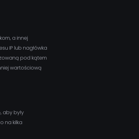
kom, a innej
esu IP lub nagłówka
lizowaną pod kątem
mniej wartościową
, aby były
o na kilka