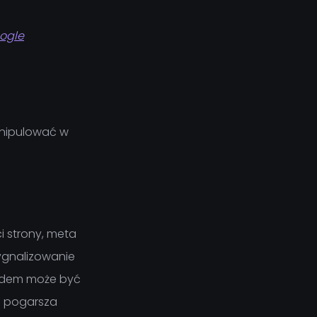
oogle
manipulować w
i strony, meta
ygnalizowanie
ładem może być
o pogarsza