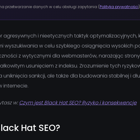
 przetwarzanie danych w celu obsługi zapytania (
Polityka prywatności
)
ór agresywnych i nieetycznych taktyk optymalizacyjnych, 
 wyszukiwania w celu szybkiego osiągnięcia wysokich poz
eczności z wytycznymi dla webmasterów, narażając strony
ałkowitym usunięciem z indeksu. Zrozumienie tych ryzykow
a uniknięcia sankcji, ale także dla budowania stabilnej i 
 internecie.
ytasz w:
Czym jest Black Hat SEO? Ryzyko i konsekwencje
Black Hat SEO?