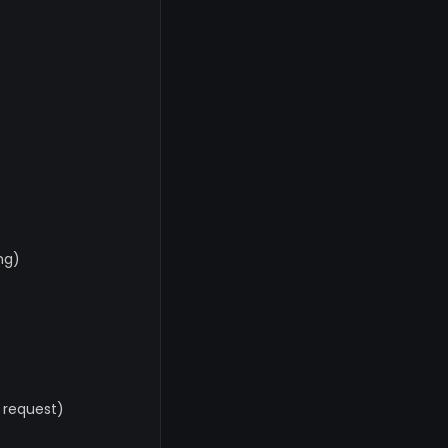
ng)
 request)