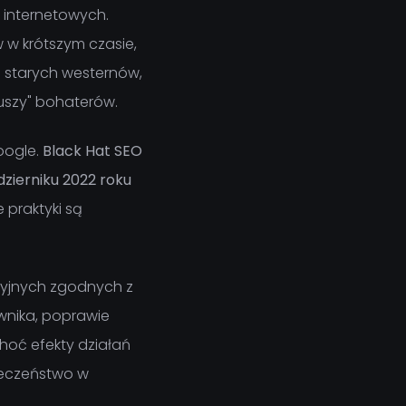
 internetowych.
 w krótszym czasie,
 starych westernów,
luszy" bohaterów.
oogle.
Black Hat SEO
zierniku 2022 roku
 praktyki są
acyjnych zgodnych z
wnika, poprawie
hoć efekty działań
pieczeństwo w