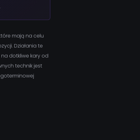
.
które mają na celu
ycji. Działania te
 na dotkliwe kary od
nych technik jest
długoterminowej