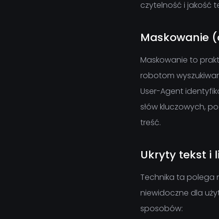
czytelność i jakość t
Maskowanie (
Maskowanie to prakty
robotom wyszukiware
User-Agent identyf
słów kluczowych, po
treść.
Ukryty tekst i l
Technika ta polega n
niewidoczne dla użyt
sposobów: