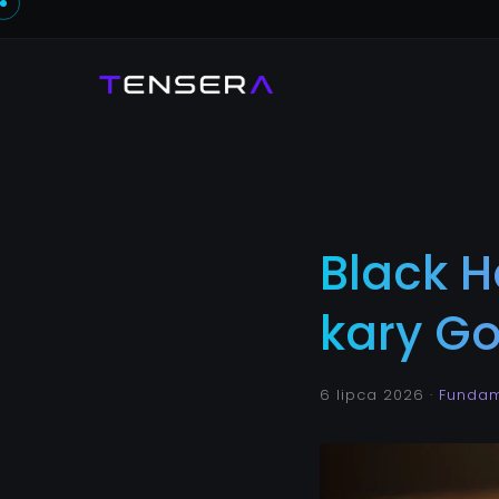
Black H
kary G
6 lipca 2026
·
Fundam