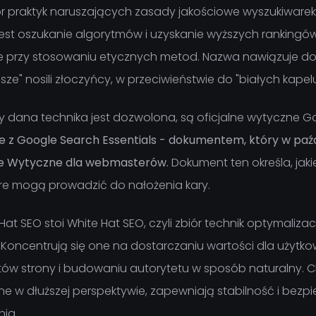
iór praktyk naruszających zasady jakościowe wyszukiwarek
jest oszukanie algorytmów i uzyskanie wyższych rankingów
we przy stosowaniu etycznych metod. Nazwa nawiązuje do
sze" nosili złoczyńcy, w przeciwieństwie do "białych kape
 dana technika jest dozwolona, są oficjalne wytyczne G
ne z Google Search Essentials - dokumentem, który w paźd
sze Wytyczne dla webmasterów.
Dokument ten określa, jakie
re mogą prowadzić do nałożenia kary.
Hat SEO stoi White Hat SEO, czyli zbiór technik optymaliz
Koncentrują się one na dostarczaniu wartości dla użytko
ów strony i budowaniu autorytetu w sposób naturalny. C
ne w dłuższej perspektywie, zapewniają stabilność i bez
ia.