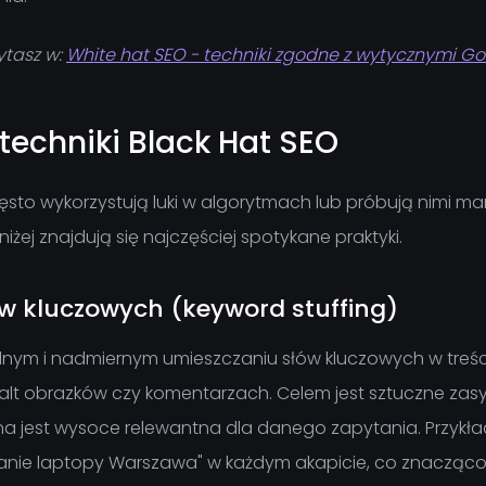
ytasz w:
White hat SEO - techniki zgodne z wytycznymi G
techniki Black Hat SEO
zęsto wykorzystują luki w algorytmach lub próbują nimi 
iżej znajdują się najczęściej spotykane praktyki.
w kluczowych (keyword stuffing)
lnym i nadmiernym umieszczaniu słów kluczowych w treśc
alt obrazków czy komentarzach. Celem jest sztuczne zas
na jest wysoce relewantna dla danego zapytania. Przyk
tanie laptopy Warszawa" w każdym akapicie, co znacząc