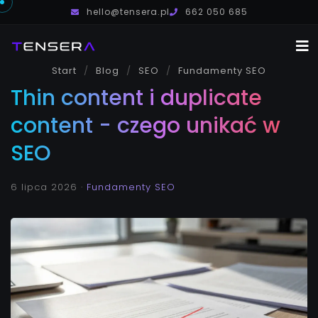
hello@tensera.pl
662 050 685
Start
Blog
SEO
Usługi
Fundamenty SEO
Thin content i duplicate
O mnie
content - czego unikać w
Blog
SEO
Kontakt
6 lipca 2026
·
Fundamenty SEO