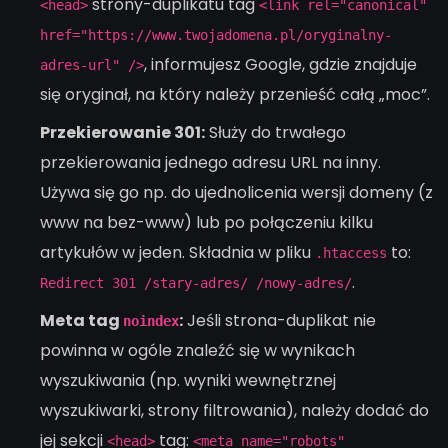
strony-duplikatu tag
<head>
<link rel="canonical"
href="https://www.twojadomena.pl/oryginalny-
, informujesz Google, gdzie znajduje
adres-url" />
się oryginał, na który należy przenieść całą „moc”.
Przekierowanie 301:
Służy do trwałego
przekierowania jednego adresu URL na inny.
Używa się go np. do ujednolicenia wersji domeny (z
www na bez-www) lub po połączeniu kilku
artykułów w jeden. Składnia w pliku
to:
.htaccess
.
Redirect 301 /stary-adres/ /nowy-adres/
Meta tag
:
Jeśli strona-duplikat nie
noindex
powinna w ogóle znaleźć się w wynikach
wyszukiwania (np. wyniki wewnętrznej
wyszukiwarki, strony filtrowania), należy dodać do
jej sekcji
tag:
<head>
<meta name="robots"