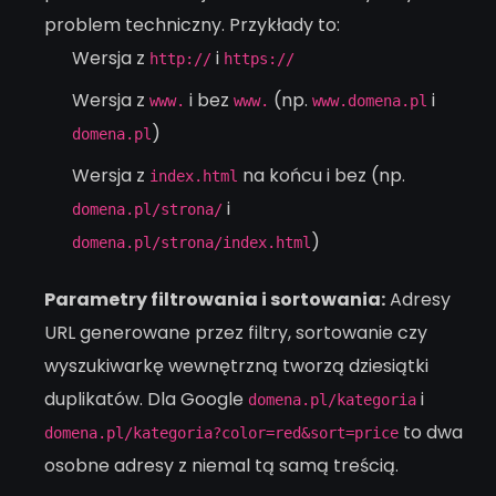
problem techniczny. Przykłady to:
Wersja z
i
http://
https://
Wersja z
i bez
(np.
i
www.
www.
www.domena.pl
)
domena.pl
Wersja z
na końcu i bez (np.
index.html
i
domena.pl/strona/
)
domena.pl/strona/index.html
Parametry filtrowania i sortowania:
Adresy
URL generowane przez filtry, sortowanie czy
wyszukiwarkę wewnętrzną tworzą dziesiątki
duplikatów. Dla Google
i
domena.pl/kategoria
to dwa
domena.pl/kategoria?color=red&sort=price
osobne adresy z niemal tą samą treścią.