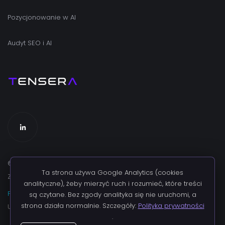
Pozycjonowanie w AI
Audyt SEO i AI
©
2026
TENSERA. WSZELKIE PRAWA
Ta strona używa Google Analytics (cookies
ZASTRZEŻONE.
analityczne), żeby mierzyć ruch i rozumieć, które treści
POLITYKA PRYWATNOŚCI
·
REGULAMIN
·
są czytane. Bez zgody analityka się nie uruchomi, a
strona działa normalnie. Szczegóły:
Polityka prywatności
Ustawienia cookies
.