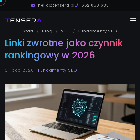
hello@tensera.pl
662 050 685
Start
Blog
SEO
Usługi
Fundamenty SEO
Linki zwrotne jako czynnik
O mnie
rankingowy w 2026
Blog
Kontakt
6 lipca 2026
·
Fundamenty SEO