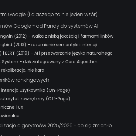
ytm Google (i dlaczego to nie jeden wzór)
ytmów Google - od Pandy do systemów AI
Pingwin (2012) - walka z niską jakością i farmami linków
bird (2013) - rozumienie semantyki i intencji
) i BERT (2019) - AI i przetwarzanie języka naturalnego
t System - dziś zintegrowany z Core Algorithm
rekalibracja, nie kara
zynników rankingowych
i i intencja użytkownika (On-Page)
w i autorytet zewnętrzny (Off-Page)
chniczne i UX
awioralne
lizacje algorytmów 2025/2026 - co się zmieniło