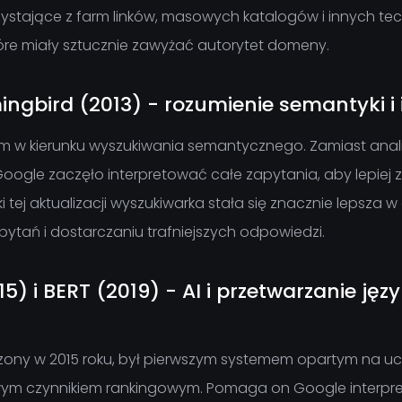
zystające z farm linków, masowych katalogów i innych tec
óre miały sztucznie zawyżać autorytet domeny.
gbird (2013) - rozumienie semantyki i i
em w kierunku wyszukiwania semantycznego. Zamiast ana
 Google zaczęło interpretować całe zapytania, aby lepiej 
ki tej aktualizacji wyszukiwarka stała się znacznie lepsza 
ytań i dostarczaniu trafniejszych odpowiedzi.
5) i BERT (2019) - AI i przetwarzanie jęz
zony w 2015 roku, był pierwszym systemem opartym na 
zowym czynnikiem rankingowym. Pomaga on Google interp