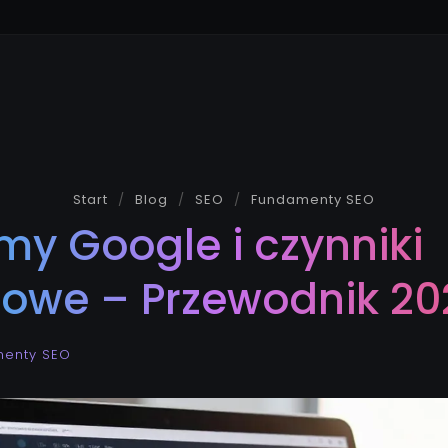
Start
Blog
SEO
Fundamenty SEO
my Google i czynniki
gowe – Przewodnik 20
enty SEO