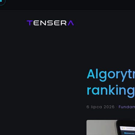
Algoryt
rankin
6 lipca 2026
·
Fundam