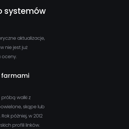
do systemów
ryczne aktualizacje,
nie jest już
u oceny.
 i farmami
 próbą walki z
 powielone, skąpe lub
Rok później, w 2012
ich profili linków.