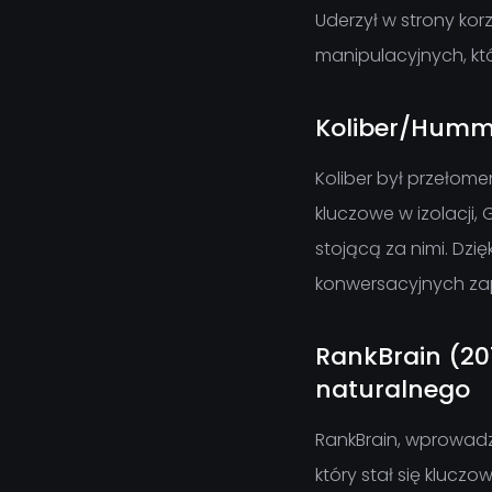
Uderzył w strony kor
manipulacyjnych, kt
Koliber/Hummin
Koliber był przełom
kluczowe w izolacji,
stojącą za nimi. Dzię
konwersacyjnych zap
RankBrain (201
naturalnego
RankBrain, wprowad
który stał się kluc