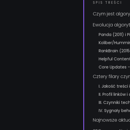
SPIS TREŚCI
Czym jest algor
Ewolucja algor
Panda (2011) i 
Koliber/Humming
RankBrain (2015
Helpful Conten
Core Updates - 
Cztery filary c
I. Jakość treśc
II. Profil linkó
III. Czynniki te
IV. Sygnały beh
Najnowsze aktua