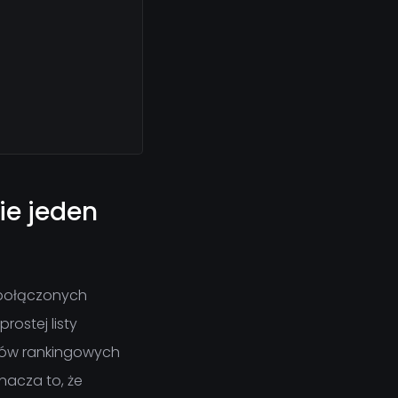
ie jeden
 połączonych
ostej listy
ałów rankingowych
nacza to, że