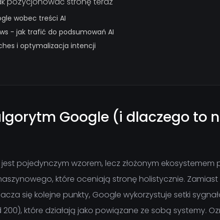
jak pozycjonować stronę teraz
gle wobec treści AI
ews - jak trafić do podsumowań AI
ches i optymalizacja intencji
lgorytm Google (i dlaczego to n
e jest pojedynczym wzorem, lecz złożonym ekosystemem
zynowego, które oceniają stronę holistycznie. Zamiast pr
hacza się kolejne punkty, Google wykorzystuje setki sygn
00), które działają jako powiązane ze sobą systemy. Oz