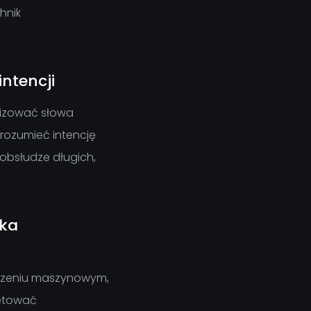
hnik
ntencji
lizować słowa
zrozumieć intencję
w obsłudze długich,
yka
uczeniu maszynowym,
retować