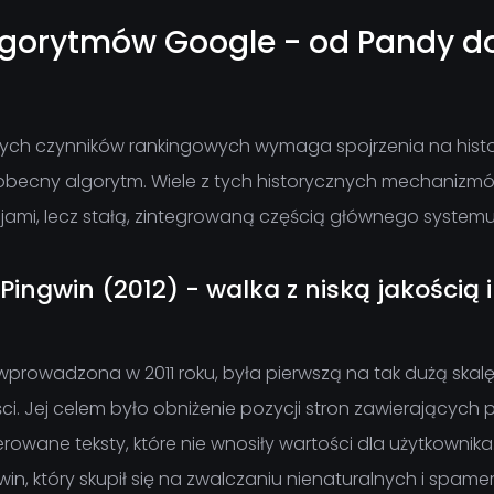
lgorytmów Google - od Pandy 
szych czynników rankingowych wymaga spojrzenia na histo
obecny algorytm. Wiele z tych historycznych mechanizmów 
jami, lecz stałą, zintegrowaną częścią głównego system
 Pingwin (2012) - walka z niską jakością
wprowadzona w 2011 roku, była pierwszą na tak dużą skalę
ości. Jej celem było obniżenie pozycji stron zawierających
wane teksty, które nie wnosiły wartości dla użytkownika. 
gwin, który skupił się na zwalczaniu nienaturalnych i spamersk