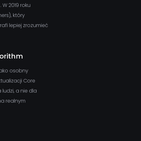
. W 2019 roku
rs), który
afi lepiej zrozumieć
gorithm
jako osobny
ualizacji Core
udzi, a nie dla
 na realnym