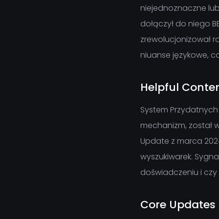
niejednoznaczne lub 
dołączył do niego BE
zrewolucjonizował ro
niuanse językowe, co
Helpful Conte
System Przydatnych 
mechanizm, został w
Update z marca 2024 
wyszukiwarek. Sygnał
doświadczeniu i czy
Core Updates -