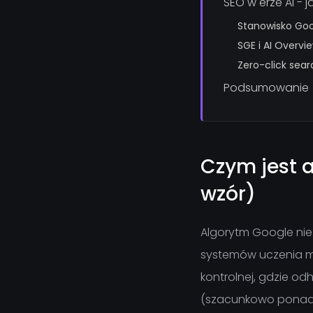
SEO w erze AI - 
Stanowisko Goo
SGE i AI Overvi
Zero-click sear
Podsumowanie
Czym jest a
wzór)
Algorytm Google ni
systemów uczenia mas
kontrolnej, gdzie od
(szacunkowo ponad 2